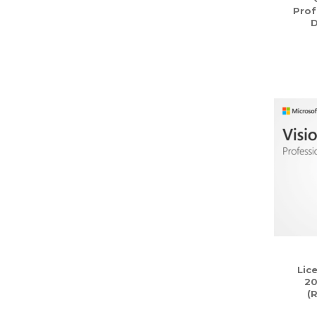
Prof
D
Lic
20
(