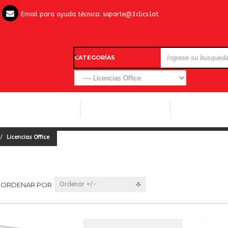
Email para ayuda técnica:
soporte@3clics.lat
CATEGORÍAS
LICENCIAS WINDOWS
LICENCIAS ANTIVIRUS
OTROS SOFTW
Licencias Office
ORDENAR POR
Ordenar +/-