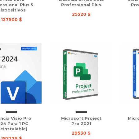
essional Plus 5
Professional Plus
Pro
ispositivos
25520 $
127500 $
encia Visio Pro
Microsoft Project
Micr
24 Para 1 PC
Pro 2021
Reinstalable)
29530 $
192279 $