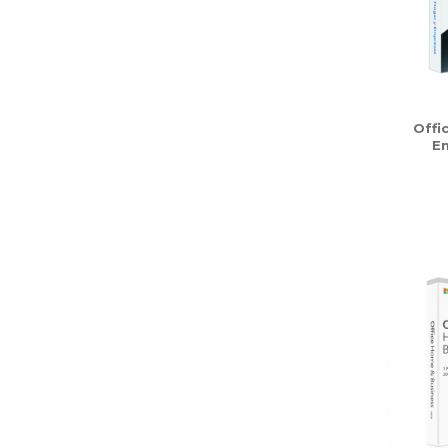
Offi
E