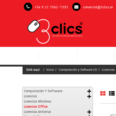
+54 9 11 7062-7391
comercial@3clics.ar
COMPUTACIÓN Y
INICIO
LICENCIAS OFFICE
SOFTWARE
Está aquí:
Inicio
Computación y Software (2)
Licencias
Computación Y Software
Licencias
Licencias Windows
Licencias Office
Licencias Antivirus