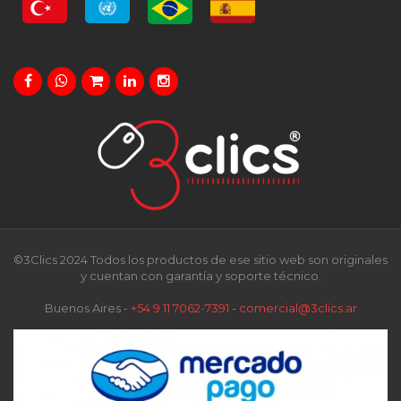
©3Clics 2024 Todos los productos de ese sitio web son originales
y cuentan con garantía y soporte técnico.
Buenos Aires -
+54 9 11 7062-7391
-
comercial@3clics.ar