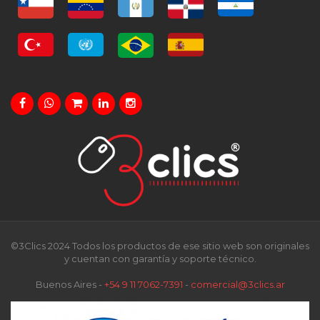
©3Clics 2024 Todos los productos de ese sitio web son originales
y cuentan con garantía y soporte técnico.
Buenos Aires -
+54 9 11 7062-7391
-
comercial@3clics.ar