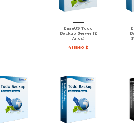
EaseUS Todo
E
Backup Server (2
B
Años)
(
411860 $