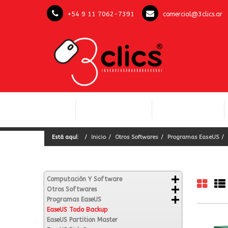
+54 9 11 7062-7391
comercial@3clics.ar
COMPUTACIÓN Y
INICIO
LICENCIAS OFFICE
SOFTWARE
Está aquí:
Inicio
Otros Softwares
Programas EaseUS
Computación Y Software
Otros Softwares
Programas EaseUS
EaseUS Todo Backup
EaseUS Partition Master