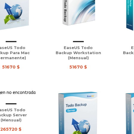
aseUS Todo
EaseUS Todo
E
kup Para Mac
Backup Workstation
Back
Permanente)
(Mensual)
51670 $
51670 $
aseUS Todo
ckup Server
(Mensual)
265720 $