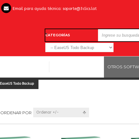
Email para ayuda técnica:
soporte@3clics.lat
CATEGORÍAS
LICENCIAS WINDOWS
LICENCIAS ANTIVIRUS
OTROS SOFTW
EaseUS Todo Backup
ORDENAR POR
Ordenar +/-