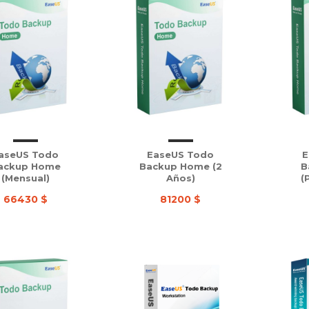
aseUS Todo
EaseUS Todo
E
ackup Home
Backup Home (2
B
(Mensual)
Años)
(
66430 $
81200 $