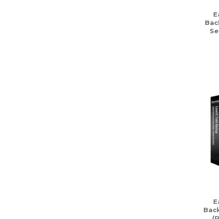
E
Bac
Se
E
Bac
(