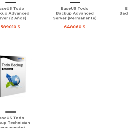
aseUS Todo
EaseUS Todo
E
kup Advanced
Backup Advanced
Bac
rver (2 Años)
Server (Permanente)
589010 $
648060 $
aseUS Todo
kup Technician
Permanente)