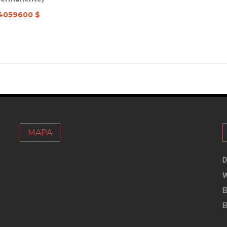
4059600 $
MAPA
D
W
E
E