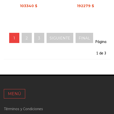
103340 $
192279 $
1
2
3
SIGUIENTE
FINAL
Página
1 de 3
MENÚ
Términos y Condiciones