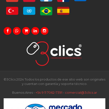
©3Clics 2024 Todos los productos de ese sitio web son originales
y cuentan con garantía y soporte técnico.
Buenos Aires -
+54 9 11 7062-7391
-
comercial@3clics.ar