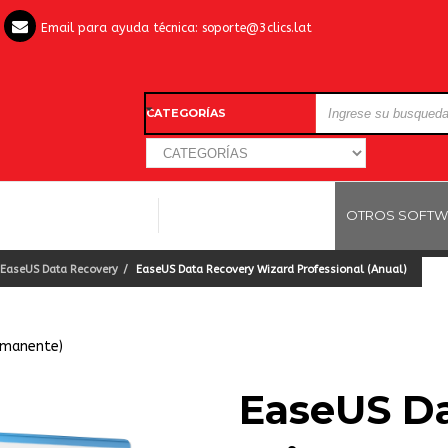
Email para ayuda técnica:
soporte@3clics.lat
CATEGORÍAS
LICENCIAS WINDOWS
LICENCIAS ANTIVIRUS
OTROS SOFTW
EaseUS Data Recovery
EaseUS Data Recovery Wizard Professional (Anual)
rmanente)
EaseUS Da