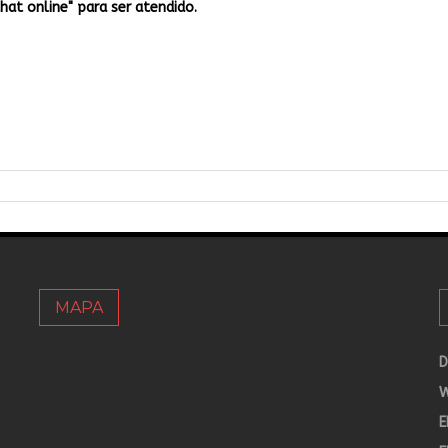
Chat online" para ser atendido.
MAPA
D
W
E