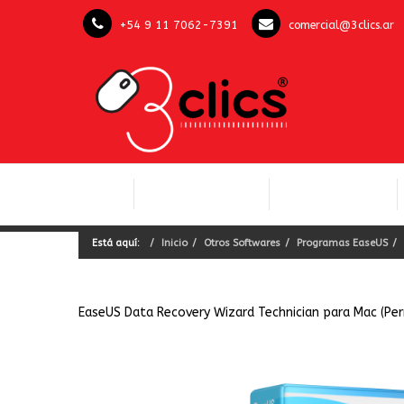
+54 9 11 7062-7391
comercial@3clics.ar
COMPUTACIÓN Y
INICIO
LICENCIAS OFFICE
SOFTWARE
Está aquí:
Inicio
Otros Softwares
Programas EaseUS
EaseUS Data Recovery Wizard Technician para Mac (Pe