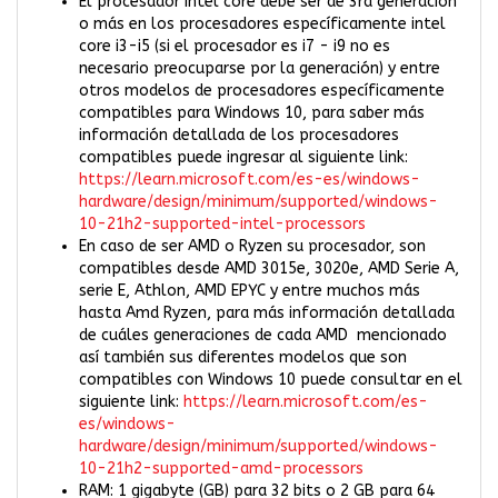
El procesador Intel core debe ser de 3ra generación
o más en los procesadores específicamente intel
core i3-i5 (si el procesador es i7 - i9 no es
necesario preocuparse por la generación) y entre
otros modelos de procesadores específicamente
compatibles para Windows 10, para saber más
información detallada de los procesadores
compatibles puede ingresar al siguiente link:
https://learn.microsoft.com/es-es/windows-
hardware/design/minimum/supported/windows-
10-21h2-supported-intel-processors
En caso de ser AMD o Ryzen su procesador, son
compatibles desde AMD 3015e, 3020e, AMD Serie A,
serie E, Athlon, AMD EPYC y entre muchos más
hasta Amd Ryzen, para más información detallada
de cuáles generaciones de cada AMD mencionado
así también sus diferentes modelos que son
compatibles con Windows 10 puede consultar en el
siguiente link:
https://learn.microsoft.com/es-
es/windows-
hardware/design/minimum/supported/windows-
10-21h2-supported-amd-processors
RAM: 1 gigabyte (GB) para 32 bits o 2 GB para 64