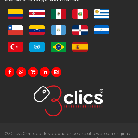
©3Clics 2024 Todos los productos de ese sitio web son originales