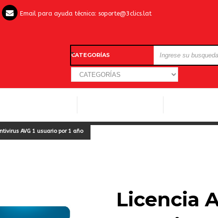
Email para ayuda técnica:
soporte@3clics.lat
CATEGORÍAS
LICENCIAS WINDOWS
LICENCIAS ANTIVIRUS
OTROS SOFTW
ntivirus AVG 1 usuario por 1 año
Licencia 