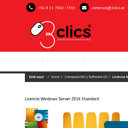
+54 9 11 7062-7391
comercial@3clics.ar
COMPUTACIÓN Y
INICIO
LICENCIAS OFFICE
SOFTWARE
Está aquí:
Inicio
Computación y Software (2)
Licencia A
Licencia Windows Server 2016 Standard