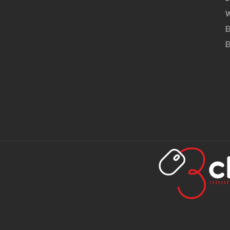
W
E
E