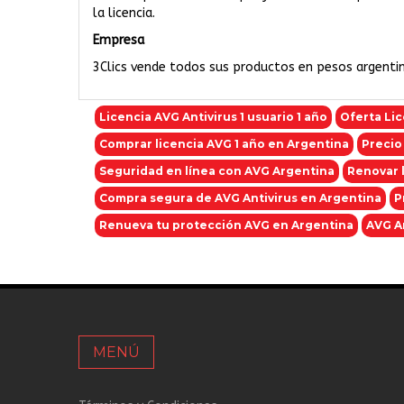
la licencia.
Empresa
3Clics vende todos sus productos en pesos argentino
Licencia AVG Antivirus 1 usuario 1 año
Oferta Lic
Comprar licencia AVG 1 año en Argentina
Precio
Seguridad en línea con AVG Argentina
Renovar l
Compra segura de AVG Antivirus en Argentina
P
Renueva tu protección AVG en Argentina
AVG An
MENÚ