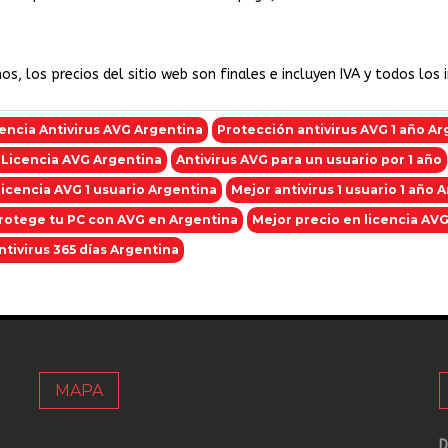
s, los precios del sitio web son finales e incluyen IVA y todos los
encia Antivirus AVG Argentina
Protección antivirus AVG 1 año Ar
 Licencia AVG Argentina
Antivirus AVG para un usuario por 1 año
icencia AVG 1 usuario Argentina
Mejor antivirus 1 usuario 1 año 
rotege tu PC con AVG en Argentina
Mejor precio en licencia AV
tivirus 365 días Argentina
MAPA
D