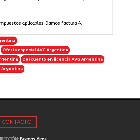
 impuestos aplicables. Damos factura A.
gentina
Oferta especial AVG Argentina
Argentina
Descuento en licencia AVG Argentina
G Argentina
CONTACTO
IRECCIÓN:
Buenos Aires