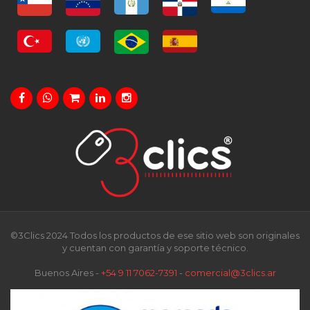
©3Clics 2024 Todos los productos de ese sitio web son originales
y cuentan con garantía y soporte técnico.
Buenos Aires -
+54 9 11 7062-7391
-
comercial@3clics.ar